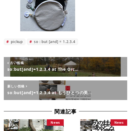
pickup
so : but [and] = 1.2.3.4
古い投稿
so:but[and]=1.2.3.4 at The Orc…
新しい投稿
so:but[and]=1.2.3.4 at もうひとつの美…
関連記事
News
News