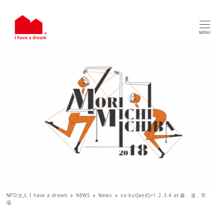
MENU
NPO法人 I have a dream
NEWS
News
so:but[and]=1.2.3.4 at 森、道、市
場