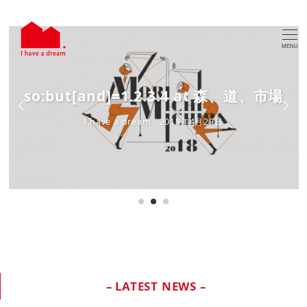
MENU
so:but[and]=1.2.3.4 at 森、道、市場
I have a dream
2018年4月29日
– LATEST NEWS –