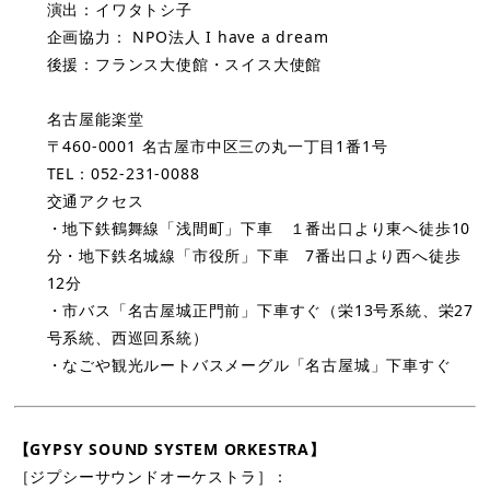
演出：イワタトシ子
企画協力： NPO法人 I have a dream
後援：フランス大使館・スイス大使館
名古屋能楽堂
〒460-0001 名古屋市中区三の丸一丁目1番1号
TEL：052-231-0088
交通アクセス
・地下鉄鶴舞線「浅間町」下車 １番出口より東へ徒歩10
分・地下鉄名城線「市役所」下車 7番出口より西へ徒歩
12分
・市バス「名古屋城正門前」下車すぐ（栄13号系統、栄27
号系統、西巡回系統）
・なごや観光ルートバスメーグル「名古屋城」下車すぐ
【GYPSY SOUND SYSTEM ORKESTRA】
［ジプシーサウンドオーケストラ］：